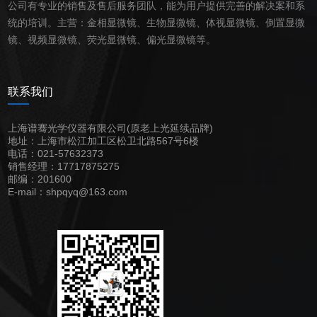
公司有专业的销售及售后服务团队，能为用户提供完善的解决案和系
统的培训。主营：
金相
显微镜
、
生物
显微镜
、
体视
显微镜
、
倒置
显微
镜
、
视频
显微镜
、荧光
显微镜
、偏光
显微镜
等。
联系我们
上海谱骞光学仪器有限公司(原老上光延续品牌)
地址：上海市松江加工区松卫北路567号6楼
电话：021-57632373
销售经理：17717875275
邮编：201600
E-mail：shpqyq@163.com