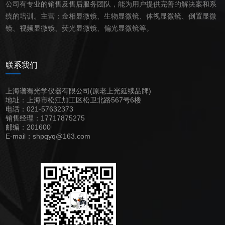
公司有专业的销售及售后服务团队，能为用户提供完善的解决案和系
统的培训。主营：
金相
显微镜
、
生物
显微镜
、
体视
显微镜
、
倒置
显微
镜
、
视频
显微镜
、荧光
显微镜
、偏光
显微镜
等。
联系我们
上海谱骞光学仪器有限公司(原老上光延续品牌)
地址：上海市松江加工区松卫北路567号6楼
电话：021-57632373
销售经理：17717875275
邮编：201600
E-mail：shpqyq@163.com