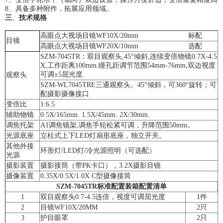
8
、
具备多种附件，拓展应用领域。
三
、
技术规格
高眼点大视场目镜WF10X/20mm 标配
目镜
高眼点大视场目镜WF20X/10mm 选配
SZM-7045TR：双目观察头,45°倾斜,连续变倍物镜0.7X-4.5
X,工作距离100mm.瞳孔距调节范围54mm-76mm,双边视度
可调±5屈光度.
观察头
SZM-WL7045TRE三通观察头。45°倾斜，可360°旋转；可
配摄影摄像接口
变倍比
1:6.5
辅助物镜
0.5X/165mm. 1.5X/45mm. 2X/30mm.
调焦托架
A1调焦镜架,调焦手轮松紧可调，升降范围50mm。
光源底座
立柱式上下LED灯扇形底座，独立开关。
其他外接
环形灯/LED灯/冷光源照明（可选配）
光源
摄影装置
摄影接筒（带PK卡口），3.2X摄影目镜
摄像装置
0.35X/0.5X/1.0X C型摄像接筒
SZM-7045TR标准配置装箱配置清单
1
双目观察头0.7-4.5连倍，视度可调屈光度
1件
2
目镜WF10X/20MM
2只
3
护目眼罩
2只