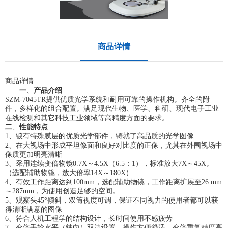
商品详情
商品详情
一
、
产品介绍
SZM-7045TR
提供优质光学系统和耐用可靠的操作机构。齐全的附
件，多样化的组合配置。满足现代生物、医学、科研、现代电子工业
在线检测和其它科技工业领域等高精度方面的要求。
二
、
性能特点
1
、
镀有特殊膜层的优质光学部件，铸就了高品质的光学图像
2
、
在大视场中形成平坦像面和良好对比度的正像，尤其在外围视场中
像质更加明亮清晰
3
、
采用连续变倍物镜
0.7X～4.5X（6.
5
：
1），标准放大7X～45X。
（选配辅助物镜，放大倍率14X～180X）
4
、
有效工作距离达到
100mm，选配辅助物镜，工作距离扩展至26 mm
～287mm，为使用创造足够的空间
。
5
、
观察头
45°倾斜，双筒视度可调，保证不同视力的使用者都可以获
得清晰满意的图像
6
、
符合人机工程学的结构设计，长时间使用不感疲劳
7
、
变倍手轮水平（轴向）双边设置，操作方便舒适，变倍重复精度高