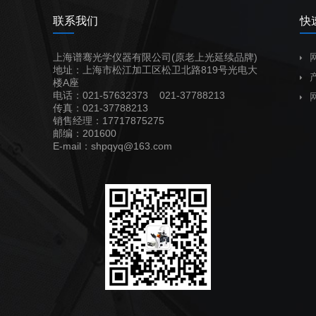
联系我们
快
上海谱骞光学仪器有限公司(原老上光延续品牌)
地址：上海市松江加工区松卫北路819号光电大
楼A座
电话：021-57632373 021-37788213
传真：021-37788213
销售经理：17717875275
邮编：201600
E-mail：shpqyq@163.com