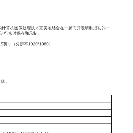
的计算机图像处理技术完美地结合在一起而开发研制成功的一
片进行
实时
保存和
录制。
.5英寸（分辨率1920*1080）
存储；