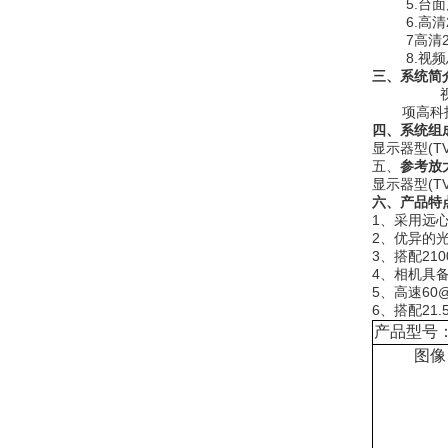
5.
台面
6.
高清
7
高清
8.视频
三、
系统简
项高科
四、系统组
显示器
型
(T
五、
参考放
显示器
型
(T
六、
产品特
1
、采用远
2
、优异的
3
、搭配
210
4
、相机具
5
、高速
60@
6
、搭配
21.
产品型号
图像