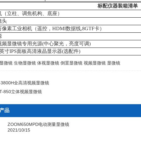
标配仪器
装箱
清单
机（立柱、调焦
机构
、底座）
镜头
万像素工业相机
（遥控，
HDMI
数据线
,8GTF
卡
）
源
视频
显微镜
专用光源
(
中心聚光，亮度可调
)
英
寸
IPS
面板高清
液晶显示器
(
选配件
)
显微镜
生物显微镜
体视显微镜
倒置显微镜
视频显微镜
显微镜
V-3800H全高清视频显微镜
ST-850立体视频显微镜
产品
ZOOM650MPD电动测量显微镜
2021/10/15