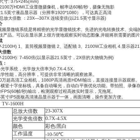
尺寸
: 3
75×245(mm)
2100
万
HDMI
工业显微摄像机，帧率达
60
帧
/
秒，摄像无拖影
21.5
英寸液晶显示器（分辨率
1920*1080
），可达真正高清
总放大倍数
：
23X—307X 连续变倍(
以
21
.5
英寸显示器
)
介
视频
显微镜
系统是将精密的光学
显微镜
技术、先进的光电转换技术、尖端
技产品。可以在显示屏上很方便地观察实时动态图像
,
并能将所需要的图
成
V-2100H) 1
、直筒
视频
显微镜
2
、适配镜
3
、
2100W
工业相机
4.显示器21
大倍数
V-2100H): 7-450
倍
(
以
显示器21.5
英寸
，
2X
倍的大物镜为例
)
点：
心光学系统，光学放大倍率为
0.7X-4.5X
。
光学性能，高分辨率，可提供非常清晰的观察效果。
0
万超高清工业相机，
1080P
高清画质
HDMI
输出，直接连接显示器观察。
备横竖
十字坐标线，具备自动曝光，自动白平衡优化功能。带拍照、录像
FPS(60
帧
/
秒
)
输出，检测观察过程高效实时显示，无拖尾。
5
英
寸IPS
面板高清
液晶显示器于一体，画面清晰，操作更加方便。
：
TV-1600H
23-307X
总放大倍数
0.7
X
-4.5X
光学
变焦
倍数
颜色
彩色
/
黑白
工作温度
-10-50
℃