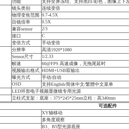
功能
支持全屏冻结、
支持黑白
/
彩色，图像上下
镜头类别
连续变倍
0.7-4.5X
物理变焦范围
0.5X
目镜倍率
2/3
兼容
sensor
C
接口
变倍方式
手动变倍
分辨率
高清
1920*1080
1/
2.33
Sensor
尺寸
帧速
60@FPS
高速成像，无拖尾延时
视频输出格式
HDMI
+USB
双输出
曝光方式
手动
/
自动
OSD
支持
English/
简体中文
/
繁體中文菜单
LED
环形电子
视频
显微镜
专用光源
立柱式支架：底座：
375
*2
45
*2
5
mm
立柱：高
3
40mm
可选配件
XY
轴移动
多角度观察
B3
、
B5
型光源底座