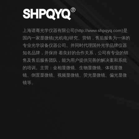
上海谱骞光学仪器有限公司(http://www.shpqyq.com)是
国内一家
显微镜
(光机电)研究、营销，售后服务为一体的
专业光学设备仪器公司。并同时代理国外光学品牌仪器
知名品牌，并保持 着良好的合作关系，公司有专业的销
售及售后服务团队，能为用户提供完善的解决案和系统
的培训。主营：
金相
显微镜
、
生物
显微镜
、
体视
显微
镜
、
倒置
显微镜
、
视频
显微镜
、荧光
显微镜
、偏光
显微
镜
等。