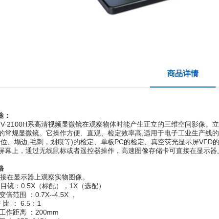
商品详情
途：
TV-2100H系高清视
频
显微镜
在观察物体时能产生正立的三维空间影像。立
的常规
显微镜
。它操作方便、直观、检定效率高
,
适用于电子工业生产线
错位、塌边
,
毛刺，划痕
等
)
的检定、单板
PC
的检定、真空荧光显示屏
VFD
屏幕上，通过无线鼠标或者遥控器操作，高速图像存储卡可直接在显示器
格
直接在显示器上观察实物图像。
像目镜：0.5X
（标配），
1X
（选配）
变倍范围 ：
0.7
X--4.5X ，
倍 比 ：
6.5
：
1
工作距离 ：
200mm