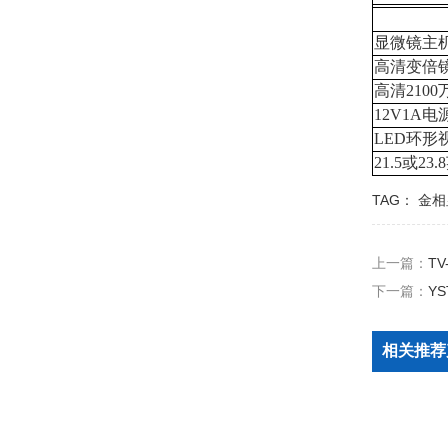
显微镜
主
高清变倍
高清
2100
12
V
1
A
电
LED
环形
21.5
或
23.8
TAG：
金相
上一篇：
T
下一篇：
Y
相关推荐