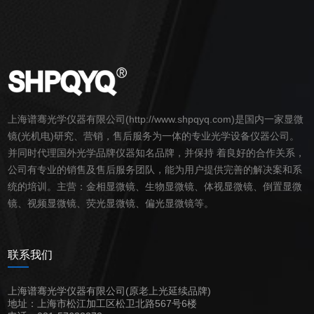
上海谱骞光学仪器有限公司(http://www.shpqyq.com)是国内一家
显微
镜
(光机电)研究、营销，售后服务为一体的专业光学设备仪器公司。
并同时代理国外光学品牌仪器知名品牌，并保持 着良好的合作关系，
公司有专业的销售及售后服务团队，能为用户提供完善的解决案和系
统的培训。主营：
金相
显微镜
、
生物
显微镜
、
体视
显微镜
、
倒置
显微
镜
、
视频
显微镜
、荧光
显微镜
、偏光
显微镜
等。
联系我们
上海谱骞光学仪器有限公司(原老上光延续品牌)
地址：上海市松江加工区松卫北路567号6楼