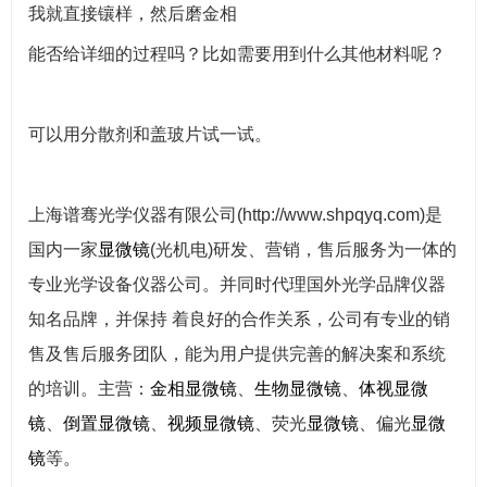
我就直接镶样，然后磨金相
能否给详细的过程吗？比如需要用到什么其他材料呢？
可以用分散剂和盖玻片试一试。
上海谱骞光学仪器有限公司(http://www.shpqyq.com)是
国内一家
显微镜
(光机电)研发、营销，售后服务为一体的
专业光学设备仪器公司。并同时代理国外光学品牌仪器
知名品牌，并保持 着良好的合作关系，公司有专业的销
售及售后服务团队，能为用户提供完善的解决案和系统
的培训。主营：
金相
显微镜
、
生物
显微镜
、
体视
显微
镜
、
倒置
显微镜
、
视频
显微镜
、荧光
显微镜
、偏光
显微
镜
等。