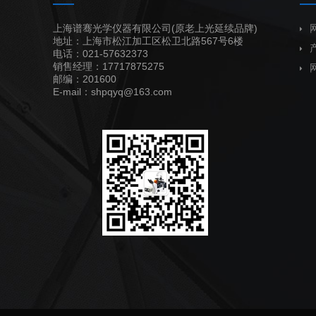
上海谱骞光学仪器有限公司(原老上光延续品牌)
地址：上海市松江加工区松卫北路567号6楼
电话：021-57632373
销售经理：17717875275
邮编：201600
E-mail：shpqyq@163.com