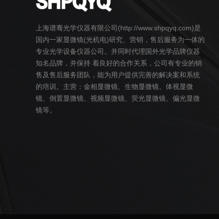
上海谱骞光学仪器有限公司(http://www.shpqyq.com)是
国内一家
显微镜
(光机电)研究、营销，售后服务为一体的
专业光学设备仪器公司。并同时代理国外光学品牌仪器
知名品牌，并保持 着良好的合作关系，公司有专业的销
售及售后服务团队，能为用户提供完善的解决案和系统
的培训。主营：
金相
显微镜
、
生物
显微镜
、
体视
显微
镜
、
倒置
显微镜
、
视频
显微镜
、荧光
显微镜
、偏光
显微
镜
等。